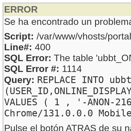
ERROR
Se ha encontrado un problem
Script:
/var/www/vhosts/porta
Line#:
400
SQL Error:
The table 'ubbt_ON
SQL Error #:
1114
REPLACE INTO ubb
Query:
(USER_ID,ONLINE_DISPLA
VALUES ( 1 , '-ANON-21
Chrome/131.0.0.0 Mobil
Pulse el botón ATRAS de su na