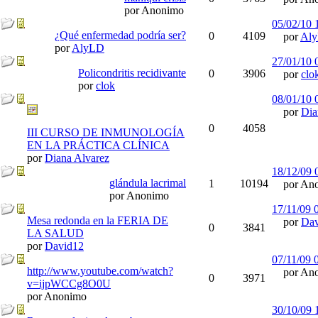
por Anonimo
05/02/10
¿Qué enfermedad podría ser?
0
4109
por
Al
por
AlyLD
27/01/10
Policondritis recidivante
0
3906
por
clo
por
clok
08/01/10
por
Dia
0
4058
III CURSO DE INMUNOLOGÍA
EN LA PRÁCTICA CLÍNICA
por
Diana Alvarez
18/12/09
glándula lacrimal
1
10194
por Ano
por Anonimo
17/11/09
Mesa redonda en la FERIA DE
por
Dav
0
3841
LA SALUD
por
David12
07/11/09
http://www.youtube.com/watch?
por Ano
0
3971
v=ijpWCCg8O0U
por Anonimo
30/10/09