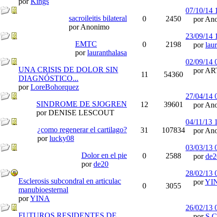
por
Kings
07/10/14
sacroileitis bilateral
0
2450
por Ano
por Anonimo
23/09/14
EMTC
0
2198
por
lau
por
lauranthalasa
02/09/14
UNA CRISIS DE DOLOR SIN
por AR
11
54360
DIAGNÓSTICO...
por
LoreBohorquez
27/04/14
SINDROME DE SJOGREN
12
39601
por Ano
por DENISE LESCOUT
04/11/13
¿como regenerar el cartilago?
31
107834
por Ano
por
lucky08
03/03/13
Dolor en el pie
0
2588
por
de2
por
de20
28/02/13
Esclerosis subcondral en articulac
por
YI
0
3055
manubioesternal
por
YINA
26/02/13
FUTUROS RESIDENTES DE
por
S.C