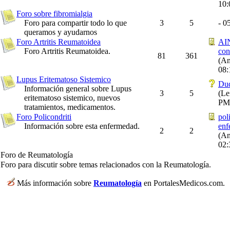
10
Foro sobre fibromialgia
Foro para compartir todo lo que
3
5
-
05
queramos y ayudarnos
Foro Artritis Reumatoidea
AIN
Foro Artritis Reumatoidea.
con
81
361
(An
08
Lupus Eritematoso Sistemico
Dud
Información general sobre Lupus
3
5
(Le
eritematoso sistemico, nuevos
PM
tratamientos, medicamentos.
Foro Policondriti
pol
Información sobre esta enfermedad.
enf
2
2
(An
02
Foro de Reumatología
Foro para discutir sobre temas relacionados con la Reumatología.
Más información sobre
Reumatología
en PortalesMedicos.com.