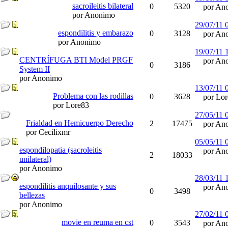
sacroileitis bilateral
0
5320
por Ano
por Anonimo
29/07/11
espondilitis y embarazo
0
3128
por Ano
por Anonimo
19/07/11
CENTRÍFUGA BTI Model PRGF
por Ano
0
3186
System II
por Anonimo
13/07/11
Problema con las rodillas
0
3628
por Lor
por Lore83
27/05/11
Frialdad en Hemicuerpo Derecho
2
17475
por Ano
por Cecilixmr
05/05/11
espondilopatia (sacroleitis
por Ano
2
18033
unilateral)
por Anonimo
28/03/11
espondilitis anquilosante y sus
por Ano
0
3498
bellezas
por Anonimo
27/02/11
movie en reuma en cst
0
3543
por Ano