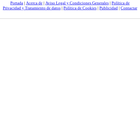
Portada
|
Acerca de
|
Aviso Legal y Condiciones Generales
|
Política de
Privacidad y Tratamiento de datos
|
Política de Cookies
|
Publicidad
|
Contactar