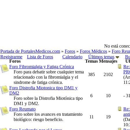
No está conec
Portada de PortalesMedicos.com
»
Foros
»
Foros Médicos
»
Foro Reu
Registrarme
Lista de Foros
Calendario
Últimos temas
Bu
Foros
Temas
Mensajes
Úl
Foro Fibromialgia y Fatiga Crónica
Re
Foro para debatir sobre cualquier tema
PR
385
2102
relacionado con la fibromialgia y el
(An
sindrome de fatiga crónica.
11
Foro Distrofia Miotonica tipo DM1 y
DM2
6
10
-
31
Foro sobre la Distrofia Miotónica tipo
DM1 y DM2.
Foro Reumato
Re:
Foro sobre los avances en tratamiento
ant
11
19
biológico: riesgo beneficio.
(Da
10