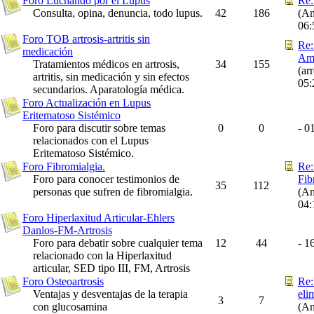
Foro Luchando por el Lupus
Re:
Consulta, opina, denuncia, todo lupus.
42
186
(An
06
Foro TOB artrosis-artritis sin
Re:
medicación
Ami
Tratamientos médicos en artrosis,
34
155
(ar
artritis, sin medicación y sin efectos
05
secundarios. Aparatología médica.
Foro Actualización en Lupus
Eritematoso Sistémico
Foro para discutir sobre temas
0
0
-
01
relacionados con el Lupus
Eritematoso Sistémico.
Foro Fibromialgia.
Re:
Foro para conocer testimonios de
Fib
35
112
personas que sufren de fibromialgia.
(An
04
Foro Hiperlaxitud Articular-Ehlers
Danlos-FM-Artrosis
Foro para debatir sobre cualquier tema
12
44
-
16
relacionado con la Hiperlaxitud
articular, SED tipo III, FM, Artrosis
Foro Osteoartrosis
Re:
Ventajas y desventajas de la terapia
elim
3
7
con glucosamina
(An