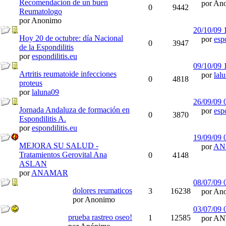
Recomendacion de un buen
por Ano
0
9442
Reumatologo
por Anonimo
20/10/09
Hoy 20 de octubre: día Nacional
por
espo
0
3947
de la Espondilitis
por
espondilitis.eu
09/10/09
Artritis reumatoide infecciones
por
lal
0
4818
proteus
por
laluna09
26/09/09
Jornada Andaluza de formación en
por
espo
0
3870
Espondilitis A.
por
espondilitis.eu
19/09/09
MEJORA SU SALUD -
por
AN
Tratamientos Gerovital Ana
0
4148
ASLAN
por
ANAMAR
08/07/09
dolores reumaticos
3
16238
por Ano
por Anonimo
03/07/09
prueba rastreo oseo!
1
12585
por AN