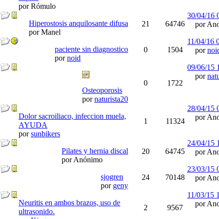
por Rómulo
30/04/16
Hiperostosis anquilosante difusa
21
64746
por Ano
por Manel
11/04/16
paciente sin diagnostico
0
1504
por
noi
por
noid
09/06/15
por
nat
0
1722
Osteoporosis
por
naturista20
28/04/15
Dolor sacroiliaco, infeccion muela,
por Ano
1
11324
AYUDA
por
sunbikers
24/04/15
Pilates y hernia discal
20
64745
por Ano
por Anónimo
23/03/15
sjogren
24
70148
por Ano
por
geny
11/03/15
Neuritis en ambos brazos, uso de
por Ano
2
9567
ultrasonido.