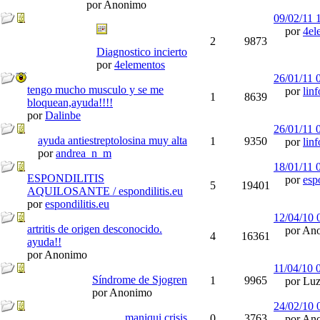
por Anonimo
09/02/11
por
4el
2
9873
Diagnostico incierto
por
4elementos
26/01/11
tengo mucho musculo y se me
por
linf
1
8639
bloquean,ayuda!!!!
por
Dalinbe
26/01/11
ayuda antiestreptolosina muy alta
1
9350
por
linf
por
andrea_n_m
18/01/11
ESPONDILITIS
por
espo
5
19401
AQUILOSANTE / espondilitis.eu
por
espondilitis.eu
12/04/10
artritis de origen desconocido.
por Ano
4
16361
ayuda!!
por Anonimo
11/04/10
Síndrome de Sjogren
1
9965
por Luz
por Anonimo
24/02/10
maniqui crisis
0
3763
por Ano