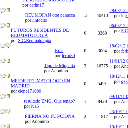
por
carlin17
28/03/12
REUMOFAN otra panacea
13
40413
por ing_
por
linfocito
06/03/12
FUTUROS RESIDENTES DE
por
S.C
0
3368
REUMATOLOGÍA
por
S.C.Reumatologia
18/02/12
Hola
0
3004
por
fer
por
ferbr80
11/01/12
Tipo de Miopatia
3
16775
por Ano
por Anonimo
18/12/11
MEJOR REUMATOLOGO EN
por
gek
0
5491
MADRID
por
elena171080
09/11/11
resultado EMG. Que tengo?
1
8428
por Ano
por
lua5
23/10/11
PIERNA NO FUNCIONA
2
11817
por Ano
por Anonimo
19/10/11