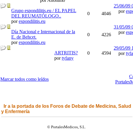
por Anónimo
25/06/09
Grupo espondilitis.eu / EL PAPEL
por
espo
0
4046
DEL REUMATÓLOGO..
por
espondilitis.eu
31/05/09
Día Nacional e Internacional de la
por
espo
0
4226
E. de Behçet.
por
espondilitis.eu
29/05/09
ARTRITIS?
0
4594
por
tyf
por
tyfany
C
Marcar todos como leídos
Portales
Ir a la portada de los Foros de Debate de Medicina, Salud
y Enfermería
© PortalesMedicos, S.L.