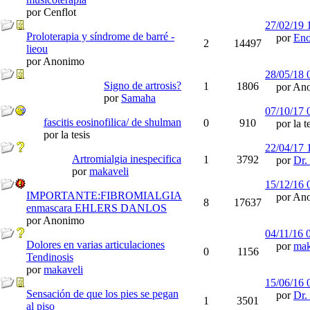
por Cenflot
27/02/19
Proloterapia y síndrome de barré -
por
Eno
2
14497
lieou
por Anonimo
28/05/18
Signo de artrosis?
1
1806
por Ano
por
Samaha
07/10/17
fascitis eosinofilica/ de shulman
0
910
por la te
por la tesis
22/04/17
Artromialgia inespecifica
1
3792
por
Dr.
por
makaveli
15/12/16
IMPORTANTE:FIBROMIALGIA
por Ano
8
17637
enmascara EHLERS DANLOS
por Anonimo
04/11/16
Dolores en varias articulaciones
por
mak
0
1156
Tendinosis
por
makaveli
15/06/16
Sensación de que los pies se pegan
por
Dr.
1
3501
al piso