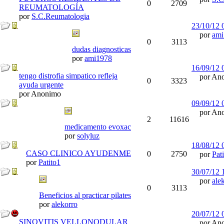
0
2709
REUMATOLOGÍA
por
S.C.Reumatologia
23/10/12
por
ami
0
3113
dudas diagnosticas
por
ami1978
16/09/12
tengo distrofia simpatico refleja
por Ano
0
3323
ayuda urgente
por Anonimo
09/09/12
por Ano
2
11616
medicamento evoxac
por
solyluz
18/08/12
CASO CLINICO AYUDENME
0
2750
por
Pat
por
Patito1
30/07/12
por
ale
0
3113
Beneficios al practicar pilates
por
alekorro
20/07/12
SINOVITIS VELLONODULAR
por Ano