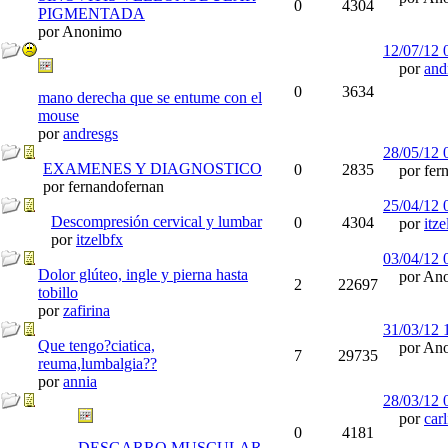
0
4304
PIGMENTADA
por Anonimo
12/07/12
por
and
0
3634
mano derecha que se entume con el
mouse
por
andresgs
28/05/12
EXAMENES Y DIAGNOSTICO
0
2835
por fern
por fernandofernan
25/04/12
Descompresión cervical y lumbar
0
4304
por
itze
por
itzelbfx
03/04/12
Dolor glúteo, ingle y pierna hasta
por Ano
2
22697
tobillo
por
zafirina
31/03/12
Que tengo?ciatica,
por Ano
7
29735
reuma,lumbalgia??
por
annia
28/03/12
por
car
0
4181
DESGARRO MUSCULAR