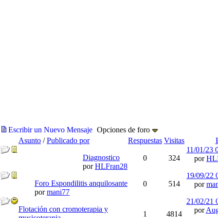
Escribir un Nuevo Mensaje
Opciones de foro
Asunto
/
Publicado por
Respuestas
Visitas
11/01/23
Diagnostico
0
324
por
HL
por
HLFran28
19/09/22
Foro Espondilitis anquilosante
0
514
por
man
por
mani77
21/02/21
Flotación con cromoterapia y
por
Au
1
4814
musicoterapia