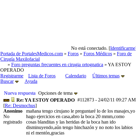
No está conectado. [
Identificarme
Portada de PortalesMedicos.com
»
Foros
»
Foros Médicos
»
Foro de
Cirugía Maxilofacial
»
Foro preguntas frecuentes en cirugia ortognatica
» YA ESTOY
OPERADO
Registrarme
Lista de Foros
Calendario
Últimos temas
Buscar
Ayuda
Nueva respuesta
Opciones de tema
#112873
-
24/02/11
09:27 AM
Re: YA ESTOY OPERADO
[
Re: Desmochus
]
Anonimo
mañana tengo cirujano le preguntaré lo de los masajes,yo
No
hago ejercicios en casa,abro la boca 20 mmm,como
registrado
cosas blanditas y las heridas de la boca han ido
disminuyendo,aún tengo hinchazón y no noto los labios
ni el mentón,gracias