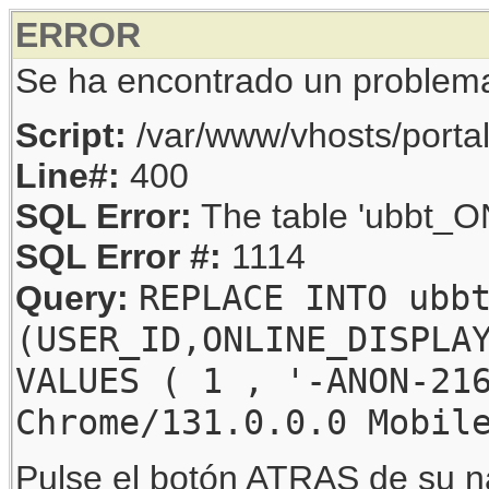
ERROR
Se ha encontrado un problem
Script:
/var/www/vhosts/porta
Line#:
400
SQL Error:
The table 'ubbt_ON
SQL Error #:
1114
REPLACE INTO ubb
Query:
(USER_ID,ONLINE_DISPLA
VALUES ( 1 , '-ANON-21
Chrome/131.0.0.0 Mobil
Pulse el botón ATRAS de su na