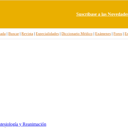
Suscríbase a las Novedade
tada
|
Buscar
|
Revista
|
Especialidades
|
Diccionario Médico
|
Exámenes
|
Foros
|
E
tesiología y Reanimación