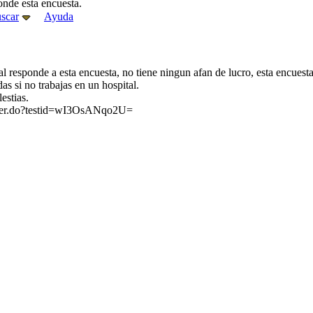
onde esta encuesta.
scar
Ayuda
tal responde a esta encuesta, no tiene ningun afan de lucro, esta encuest
s si no trabajas en un hospital.
estias.
swer.do?testid=wI3OsANqo2U=