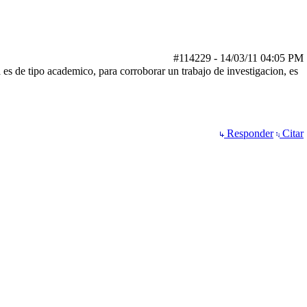
#114229
-
14/03/11
04:05 PM
a es de tipo academico, para corroborar un trabajo de investigacion, es
Responder
Citar