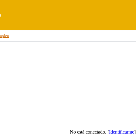
s
mpleo
No está conectado. [
Identificarme
]