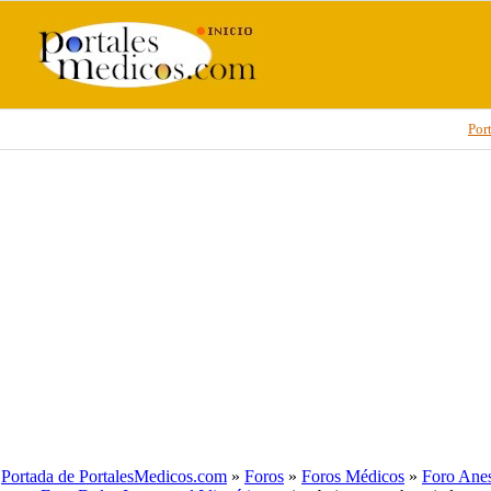
Por
Portada de PortalesMedicos.com
»
Foros
»
Foros Médicos
»
Foro Anes