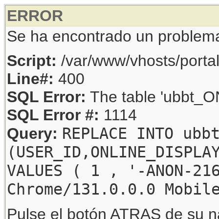
ERROR
Se ha encontrado un problem
Script:
/var/www/vhosts/porta
Line#:
400
SQL Error:
The table 'ubbt_ON
SQL Error #:
1114
REPLACE INTO ubb
Query:
(USER_ID,ONLINE_DISPLA
VALUES ( 1 , '-ANON-21
Chrome/131.0.0.0 Mobil
Pulse el botón ATRAS de su na