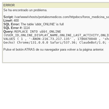
ERROR
Se ha encontrado un problema.
Script:
/var/www/vhosts/portalesmedicos.com/httpdocs/foros_medicina_sal
Line#:
400
SQL Error:
The table 'ubbt_ONLINE' is full
SQL Error #:
1114
Query:
REPLACE INTO ubbt_ONLINE
(USER_ID,ONLINE_DISPLAY_NAME,ONLINE_LAST_ACTIVITY,ONLI
VALUES ( 1 , '-ANON-216.73.217.135' , 1786070040 , 'sh
Gecko) Chrome/131.0.0.0 Safari/537.36; ClaudeBot/1.0; 
Pulse el botón ATRAS de su navegador para volver a la página anterior.