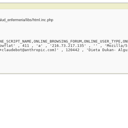
ud_enfermeria/libs/html.inc.php
NE_SCRIPT_NAME,ONLINE_BROWSING_FORUM,ONLINE_USER_TYPE,ON
owflat' , 411 , 'a' , '216.73.217.135' , '' , 'Mozilla/5
+claudebot@anthropic.com)' , 120442 , 'Dieta Dukan- Algu