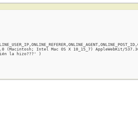
LINE_USER_IP,ONLINE_REFERER,ONLINE_AGENT,ONLINE_POST_ID,
.0 (Macintosh; Intel Mac OS X 10_15_7) AppleWebKit/537.3
ién la hizo???' )