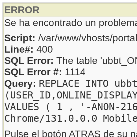
ERROR
Se ha encontrado un problem
Script:
/var/www/vhosts/porta
Line#:
400
SQL Error:
The table 'ubbt_ON
SQL Error #:
1114
REPLACE INTO ubb
Query:
(USER_ID,ONLINE_DISPLA
VALUES ( 1 , '-ANON-21
Chrome/131.0.0.0 Mobil
Pulse el botón ATRAS de su na