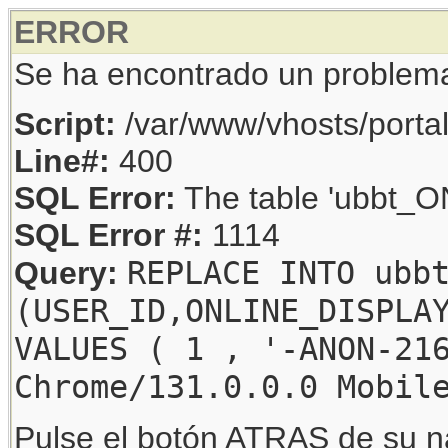
ERROR
Se ha encontrado un problem
Script:
/var/www/vhosts/porta
Line#:
400
SQL Error:
The table 'ubbt_ON
SQL Error #:
1114
REPLACE INTO ubb
Query:
(USER_ID,ONLINE_DISPLA
VALUES ( 1 , '-ANON-21
Chrome/131.0.0.0 Mobil
Pulse el botón ATRAS de su na