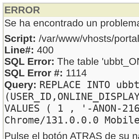
ERROR
Se ha encontrado un problem
Script:
/var/www/vhosts/porta
Line#:
400
SQL Error:
The table 'ubbt_ON
SQL Error #:
1114
REPLACE INTO ubb
Query:
(USER_ID,ONLINE_DISPLA
VALUES ( 1 , '-ANON-21
Chrome/131.0.0.0 Mobil
Pulse el botón ATRAS de su na