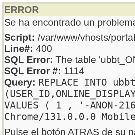
ERROR
Se ha encontrado un problem
Script:
/var/www/vhosts/porta
Line#:
400
SQL Error:
The table 'ubbt_ON
SQL Error #:
1114
REPLACE INTO ubb
Query:
(USER_ID,ONLINE_DISPLA
VALUES ( 1 , '-ANON-21
Chrome/131.0.0.0 Mobil
Pulse el botón ATRAS de su na