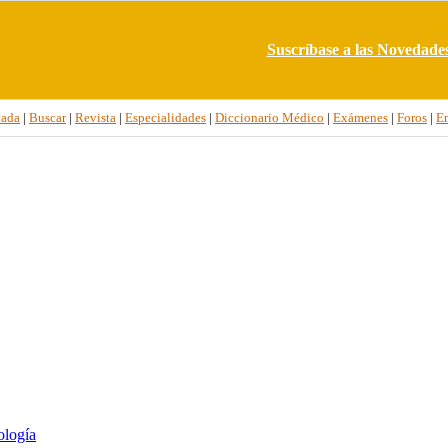
Suscríbase a las Novedade
tada
|
Buscar
|
Revista
|
Especialidades
|
Diccionario Médico
|
Exámenes
|
Foros
|
E
ología