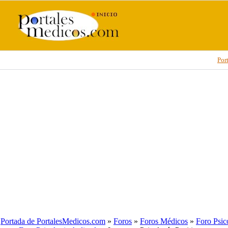
Por
Portada de PortalesMedicos.com
»
Foros
»
Foros Médicos
»
Foro Psic