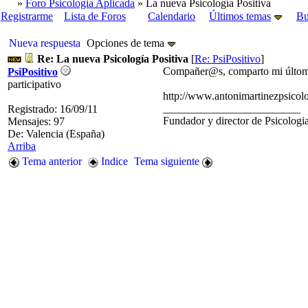
»
Foro Psicologia Aplicada
» La nueva Psicología Positiva
Registrarme
Lista de Foros
Calendario
Últimos temas
Bu
Nueva respuesta
Opciones de tema
Re: La nueva Psicología Positiva
[
Re: PsiPositivo
]
Compañer@s, comparto mi últomo po
PsiPositivo
participativo
http://www.antonimartinezpsicolo
_________________________
Registrado: 16/09/11
Fundador y director de Psicologi
Mensajes: 97
De: Valencia (España)
Arriba
Tema anterior
Indice
Tema siguiente