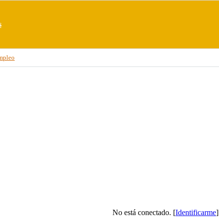
s
mpleo
No está conectado. [
Identificarme
]