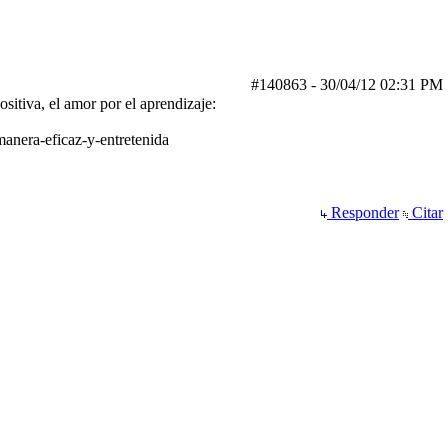
#140863
-
30/04/12
02:31 PM
sitiva, el amor por el aprendizaje:
anera-eficaz-y-entretenida
Responder
Citar