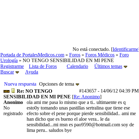
No está conectado. [
Identificarme
Portada de PortalesMedicos.com
»
Foros
»
Foros Médicos
»
Foro
Urología
» NO TENGO SENSIBILIDAD EN MI PENE
Registrarme
Lista de Foros
Calendario
Últimos temas
Buscar
Ayuda
Nueva respuesta
Opciones de tema
#143657
-
14/06/12
04:39 PM
Re: NO TENGO
SENSIBILIDAD EN MI PENE
[
Re: Anonimo
]
Anonimo
ola ami me pasa lo mismo que a ti.. ultimaente es q
No
esto0y tomando unas pastillas sertralina que tiene ese
registrado
efecto sobre el pene porque pierde sensibilidad.. ami me
han dicho que es bueno el aloe vera.. le da
sensibilidad...mi msn es pao9590@hotmail.com soy de
lima peru.. saludos bye