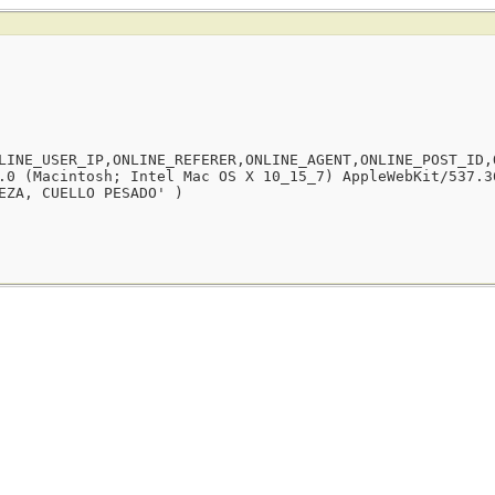
LINE_USER_IP,ONLINE_REFERER,ONLINE_AGENT,ONLINE_POST_ID,
.0 (Macintosh; Intel Mac OS X 10_15_7) AppleWebKit/537.3
EZA, CUELLO PESADO' )