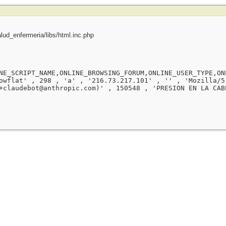
ud_enfermeria/libs/html.inc.php
NE_SCRIPT_NAME,ONLINE_BROWSING_FORUM,ONLINE_USER_TYPE,ON
owflat' , 298 , 'a' , '216.73.217.101' , '' , 'Mozilla/5
+claudebot@anthropic.com)' , 150548 , 'PRESION EN LA CAB