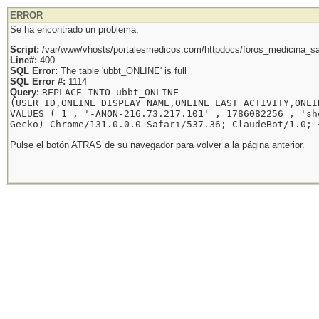
ERROR
Se ha encontrado un problema.
Script:
/var/www/vhosts/portalesmedicos.com/httpdocs/foros_medicina_sal
Line#:
400
SQL Error:
The table 'ubbt_ONLINE' is full
SQL Error #:
1114
Query:
REPLACE INTO ubbt_ONLINE
(USER_ID,ONLINE_DISPLAY_NAME,ONLINE_LAST_ACTIVITY,ONLI
VALUES ( 1 , '-ANON-216.73.217.101' , 1786082256 , 'sh
Gecko) Chrome/131.0.0.0 Safari/537.36; ClaudeBot/1.0; 
Pulse el botón ATRAS de su navegador para volver a la página anterior.