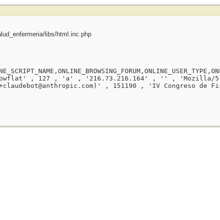
ud_enfermeria/libs/html.inc.php
NE_SCRIPT_NAME,ONLINE_BROWSING_FORUM,ONLINE_USER_TYPE,ON
owflat' , 127 , 'a' , '216.73.216.164' , '' , 'Mozilla/5
+claudebot@anthropic.com)' , 151190 , 'IV Congreso de Fi