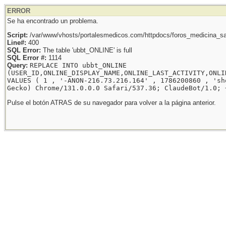
ERROR
Se ha encontrado un problema.
Script:
/var/www/vhosts/portalesmedicos.com/httpdocs/foros_medicina_sal
Line#:
400
SQL Error:
The table 'ubbt_ONLINE' is full
SQL Error #:
1114
Query:
REPLACE INTO ubbt_ONLINE
(USER_ID,ONLINE_DISPLAY_NAME,ONLINE_LAST_ACTIVITY,ONLI
VALUES ( 1 , '-ANON-216.73.216.164' , 1786200860 , 'sh
Gecko) Chrome/131.0.0.0 Safari/537.36; ClaudeBot/1.0; 
Pulse el botón ATRAS de su navegador para volver a la página anterior.