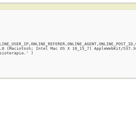
LINE_USER_IP,ONLINE_REFERER,ONLINE_AGENT,ONLINE_POST_ID,
.0 (Macintosh; Intel Mac OS X 10_15_7) AppleWebKit/537.3
sioterapia.' )