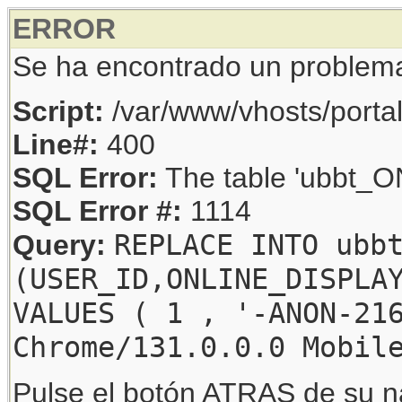
ERROR
Se ha encontrado un problem
Script:
/var/www/vhosts/porta
Line#:
400
SQL Error:
The table 'ubbt_ON
SQL Error #:
1114
REPLACE INTO ubb
Query:
(USER_ID,ONLINE_DISPLA
VALUES ( 1 , '-ANON-21
Chrome/131.0.0.0 Mobil
Pulse el botón ATRAS de su na