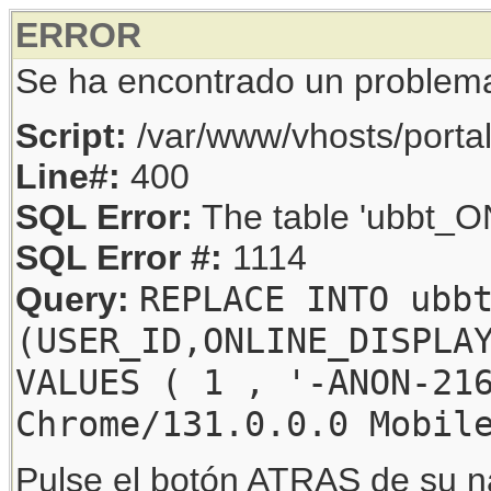
ERROR
Se ha encontrado un problem
Script:
/var/www/vhosts/porta
Line#:
400
SQL Error:
The table 'ubbt_ON
SQL Error #:
1114
REPLACE INTO ubb
Query:
(USER_ID,ONLINE_DISPLA
VALUES ( 1 , '-ANON-21
Chrome/131.0.0.0 Mobil
Pulse el botón ATRAS de su na