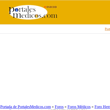
Por
Portada de PortalesMedicos.com
»
Foros
»
Foros Médicos
»
Foro Hem