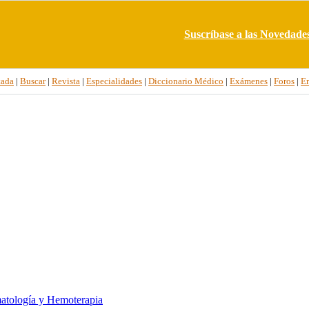
Suscríbase a las Novedade
tada
|
Buscar
|
Revista
|
Especialidades
|
Diccionario Médico
|
Exámenes
|
Foros
|
E
atología y Hemoterapia