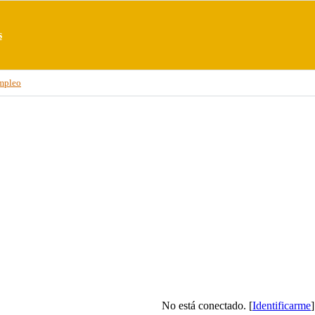
s
mpleo
No está conectado. [
Identificarme
]