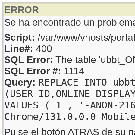
ERROR
Se ha encontrado un problem
Script:
/var/www/vhosts/porta
Line#:
400
SQL Error:
The table 'ubbt_ON
SQL Error #:
1114
REPLACE INTO ubb
Query:
(USER_ID,ONLINE_DISPLA
VALUES ( 1 , '-ANON-21
Chrome/131.0.0.0 Mobil
Pulse el botón ATRAS de su na