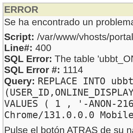
ERROR
Se ha encontrado un problem
Script:
/var/www/vhosts/porta
Line#:
400
SQL Error:
The table 'ubbt_ON
SQL Error #:
1114
REPLACE INTO ubb
Query:
(USER_ID,ONLINE_DISPLA
VALUES ( 1 , '-ANON-21
Chrome/131.0.0.0 Mobil
Pulse el botón ATRAS de su na