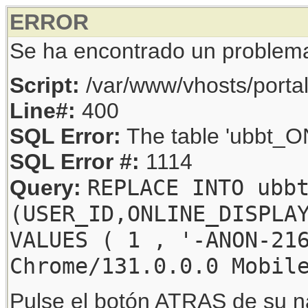
ERROR
Se ha encontrado un problem
Script:
/var/www/vhosts/porta
Line#:
400
SQL Error:
The table 'ubbt_ON
SQL Error #:
1114
REPLACE INTO ubb
Query:
(USER_ID,ONLINE_DISPLA
VALUES ( 1 , '-ANON-21
Chrome/131.0.0.0 Mobil
Pulse el botón ATRAS de su na