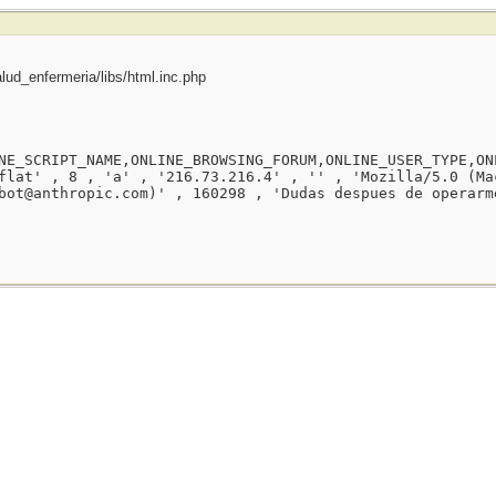
ud_enfermeria/libs/html.inc.php
NE_SCRIPT_NAME,ONLINE_BROWSING_FORUM,ONLINE_USER_TYPE,ON
flat' , 8 , 'a' , '216.73.216.4' , '' , 'Mozilla/5.0 (Ma
bot@anthropic.com)' , 160298 , 'Dudas despues de operarm