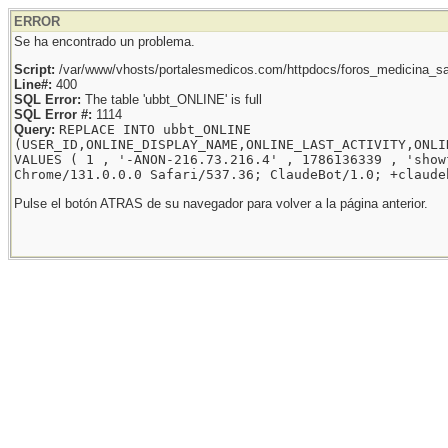
ERROR
Se ha encontrado un problema.
Script:
/var/www/vhosts/portalesmedicos.com/httpdocs/foros_medicina_sal
Line#:
400
SQL Error:
The table 'ubbt_ONLINE' is full
SQL Error #:
1114
Query:
REPLACE INTO ubbt_ONLINE
(USER_ID,ONLINE_DISPLAY_NAME,ONLINE_LAST_ACTIVITY,ONLI
VALUES ( 1 , '-ANON-216.73.216.4' , 1786136339 , 'show
Chrome/131.0.0.0 Safari/537.36; ClaudeBot/1.0; +claude
Pulse el botón ATRAS de su navegador para volver a la página anterior.