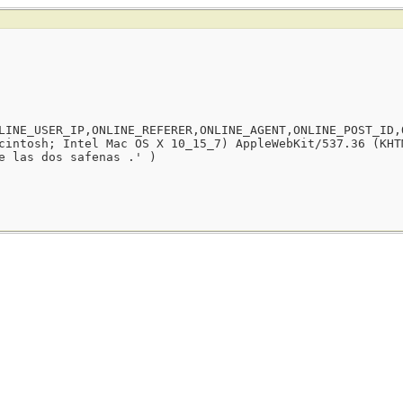
LINE_USER_IP,ONLINE_REFERER,ONLINE_AGENT,ONLINE_POST_ID,
cintosh; Intel Mac OS X 10_15_7) AppleWebKit/537.36 (KHT
e las dos safenas .' )