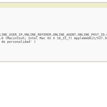
LINE_USER_IP,ONLINE_REFERER,ONLINE_AGENT,ONLINE_POST_ID,
.0 (Macintosh; Intel Mac OS X 10_15_7) AppleWebKit/537.3
 de personalidad' )