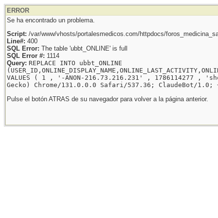
ERROR
Se ha encontrado un problema.
Script:
/var/www/vhosts/portalesmedicos.com/httpdocs/foros_medicina_sal
Line#:
400
SQL Error:
The table 'ubbt_ONLINE' is full
SQL Error #:
1114
Query:
REPLACE INTO ubbt_ONLINE
(USER_ID,ONLINE_DISPLAY_NAME,ONLINE_LAST_ACTIVITY,ONLI
VALUES ( 1 , '-ANON-216.73.216.231' , 1786114277 , 'sh
Gecko) Chrome/131.0.0.0 Safari/537.36; ClaudeBot/1.0; 
Pulse el botón ATRAS de su navegador para volver a la página anterior.