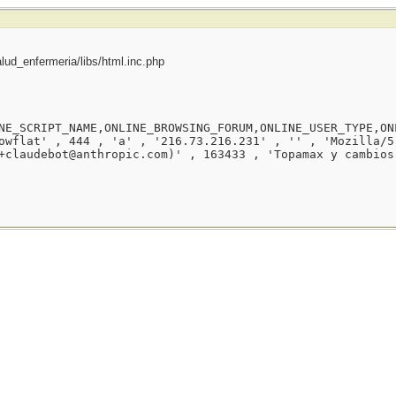
ud_enfermeria/libs/html.inc.php
NE_SCRIPT_NAME,ONLINE_BROWSING_FORUM,ONLINE_USER_TYPE,ON
owflat' , 444 , 'a' , '216.73.216.231' , '' , 'Mozilla/5
+claudebot@anthropic.com)' , 163433 , 'Topamax y cambios