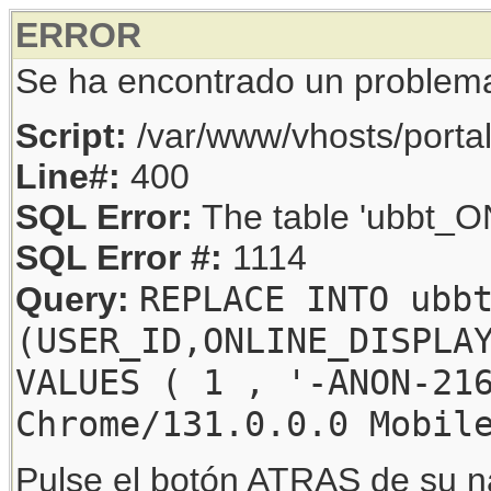
ERROR
Se ha encontrado un problem
Script:
/var/www/vhosts/porta
Line#:
400
SQL Error:
The table 'ubbt_ON
SQL Error #:
1114
REPLACE INTO ubb
Query:
(USER_ID,ONLINE_DISPLA
VALUES ( 1 , '-ANON-21
Chrome/131.0.0.0 Mobil
Pulse el botón ATRAS de su na