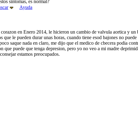
stos sintomas, es normal?
scar
Ayuda
 corazon en Enero 2014, le hicieron un cambio de valvula aortica y un 
s que le pueden durar unas horas, cuando tiene esod bajones no puede
oco saque nada en claro, me dijo que el medico de cbecera podia contro
on que puede que tenga depresion, pero yo no veo a mi madre deprimida
aconsejar estamos preocupados.