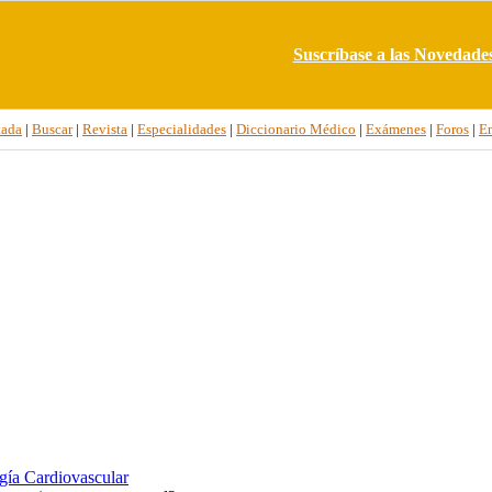
Suscríbase a las Novedade
tada
|
Buscar
|
Revista
|
Especialidades
|
Diccionario Médico
|
Exámenes
|
Foros
|
E
gía Cardiovascular