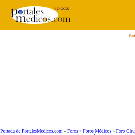
Por
Portada de PortalesMedicos.com
»
Foros
»
Foros Médicos
»
Foro Ciru