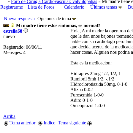
»
Foro de Cirugia Cardiovascular: valvulopatías
» Mi madre tiene e
Registrarme
Lista de Foros
Calendario
Últimos temas
Bu
Nueva respuesta
Opciones de tema
Mi madre tiene estos sintomas, es normal?
Hola, A mi madre la operaron del
estrella68
que le dan unos bajones tremendo
nuevo
hable con su cardiologo pero tamp
que decida acerca de la medicaci
Registrado: 06/06/11
hacer cosas. Alguien nos podria 
Mensajes: 4
Esta es la medicacion:
Hidrapres 25mg 1/2, 1/2, 1
Ramipril 5mh 1/2, -,1/2
Hidroclorotiazida 50mg. 0-1-0
Alizpa 0-0-1
Furosemida 1-0-0
Adiro 0-1-0
Omeoprazol 1-0-0
Arriba
Tema anterior
Indice
Tema siguiente