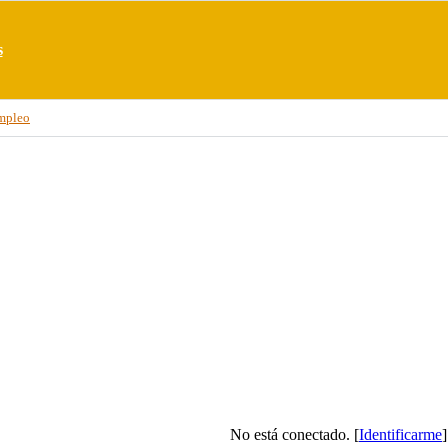
s
mpleo
No está conectado. [
Identificarme
]