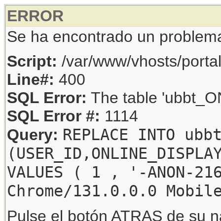
ERROR
Se ha encontrado un problem
Script:
/var/www/vhosts/porta
Line#:
400
SQL Error:
The table 'ubbt_ON
SQL Error #:
1114
REPLACE INTO ubb
Query:
(USER_ID,ONLINE_DISPLA
VALUES ( 1 , '-ANON-21
Chrome/131.0.0.0 Mobil
Pulse el botón ATRAS de su na