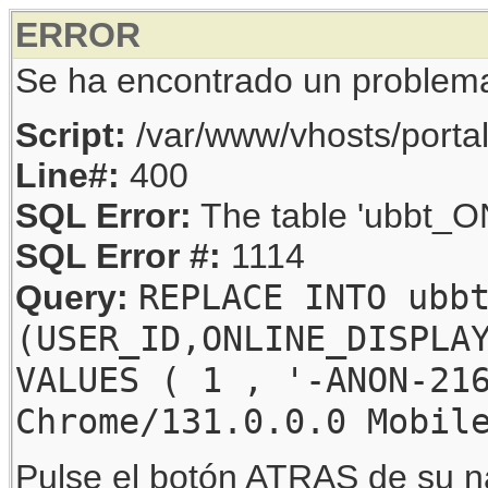
ERROR
Se ha encontrado un problem
Script:
/var/www/vhosts/porta
Line#:
400
SQL Error:
The table 'ubbt_ON
SQL Error #:
1114
REPLACE INTO ubb
Query:
(USER_ID,ONLINE_DISPLA
VALUES ( 1 , '-ANON-21
Chrome/131.0.0.0 Mobil
Pulse el botón ATRAS de su na