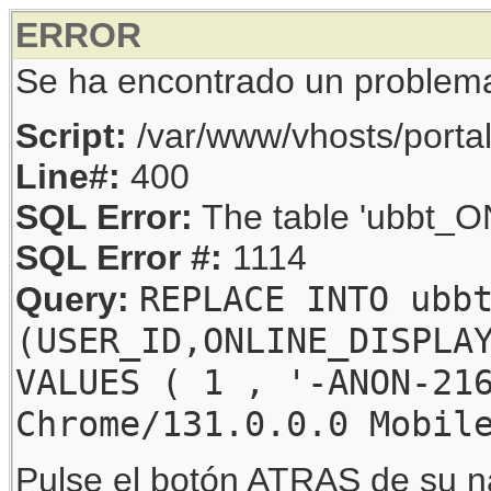
ERROR
Se ha encontrado un problem
Script:
/var/www/vhosts/porta
Line#:
400
SQL Error:
The table 'ubbt_ON
SQL Error #:
1114
REPLACE INTO ubb
Query:
(USER_ID,ONLINE_DISPLA
VALUES ( 1 , '-ANON-21
Chrome/131.0.0.0 Mobil
Pulse el botón ATRAS de su na