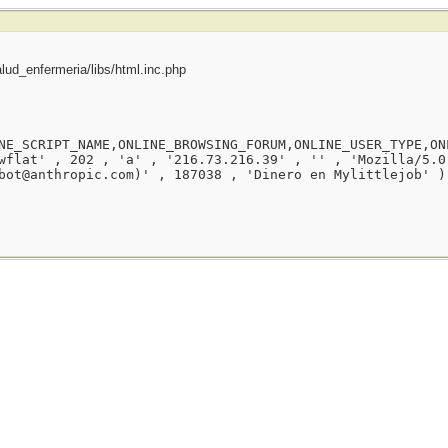
ud_enfermeria/libs/html.inc.php
NE_SCRIPT_NAME,ONLINE_BROWSING_FORUM,ONLINE_USER_TYPE,ON
wflat' , 202 , 'a' , '216.73.216.39' , '' , 'Mozilla/5.0
bot@anthropic.com)' , 187038 , 'Dinero en Mylittlejob' )