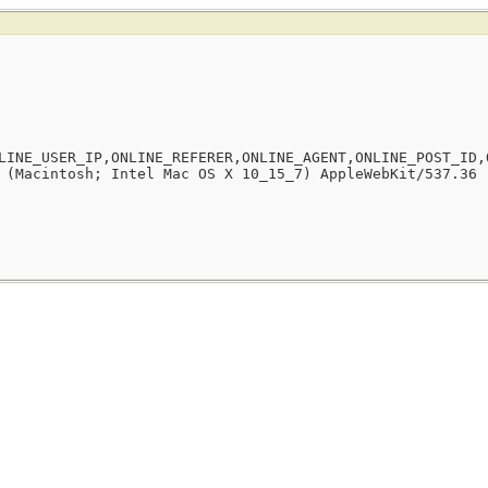
LINE_USER_IP,ONLINE_REFERER,ONLINE_AGENT,ONLINE_POST_ID,
 (Macintosh; Intel Mac OS X 10_15_7) AppleWebKit/537.36 