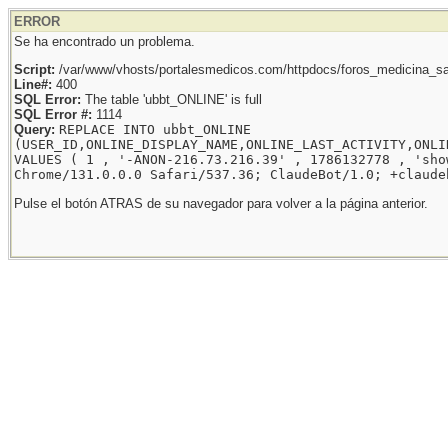
ERROR
Se ha encontrado un problema.
Script:
/var/www/vhosts/portalesmedicos.com/httpdocs/foros_medicina_sal
Line#:
400
SQL Error:
The table 'ubbt_ONLINE' is full
SQL Error #:
1114
Query:
REPLACE INTO ubbt_ONLINE
(USER_ID,ONLINE_DISPLAY_NAME,ONLINE_LAST_ACTIVITY,ONLI
VALUES ( 1 , '-ANON-216.73.216.39' , 1786132778 , 'sho
Chrome/131.0.0.0 Safari/537.36; ClaudeBot/1.0; +claude
Pulse el botón ATRAS de su navegador para volver a la página anterior.