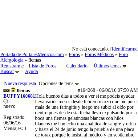
No está conectado. [
Identificarme
Portada de PortalesMedicos.com
»
Foros
»
Foros Médicos
»
Foro
Alergología
» flemas
Registrarme
Lista de Foros
Calendario
Últimos temas
Buscar
Ayuda
Nueva respuesta
Opciones de tema
#194268
-
06/06/16
07:50 AM
flemas
BUFFY160681
Hola buenos dias a todos a ver si me podeis ayudar
lleva varios meses desde febrero marzo que me puse
nuevo
mala de una faringitis y luego me subió al oído por
dentro pues desde esta fecha llevo expulsando por la
Registrado:
boca una flemas gelatinosas blancas con hilos
06/06/16
blancos me han echo una analitica de sangre y orina
Mensajes: 1
y hasta el 24 de junio tengo la pruebla de una placa
de torax porque le insistí al médico y en septiembre