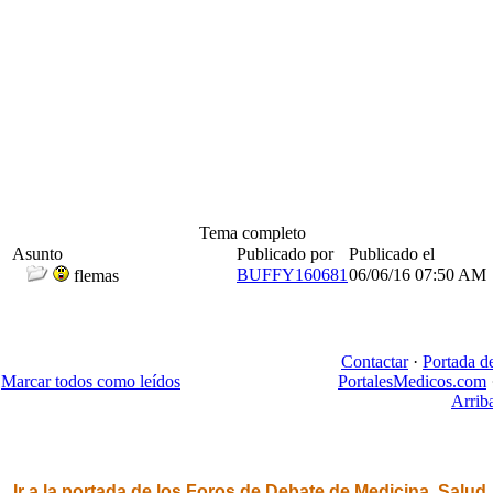
Tema completo
Asunto
Publicado por
Publicado el
BUFFY160681
06/06/16
07:50 AM
flemas
Contactar
·
Portada d
Marcar todos como leídos
PortalesMedicos.com
Arrib
Ir a la portada de los Foros de Debate de Medicina, Salud