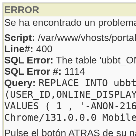
ERROR
Se ha encontrado un problem
Script:
/var/www/vhosts/porta
Line#:
400
SQL Error:
The table 'ubbt_ON
SQL Error #:
1114
REPLACE INTO ubb
Query:
(USER_ID,ONLINE_DISPLA
VALUES ( 1 , '-ANON-21
Chrome/131.0.0.0 Mobil
Pulse el botón ATRAS de su na