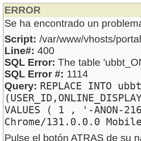
ERROR
Se ha encontrado un problem
Script:
/var/www/vhosts/porta
Line#:
400
SQL Error:
The table 'ubbt_ON
SQL Error #:
1114
REPLACE INTO ubb
Query:
(USER_ID,ONLINE_DISPLA
VALUES ( 1 , '-ANON-21
Chrome/131.0.0.0 Mobil
Pulse el botón ATRAS de su na