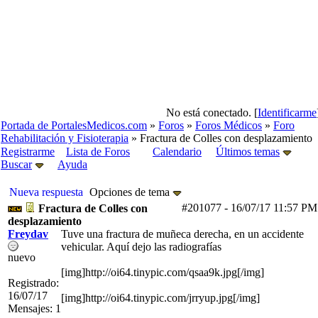
No está conectado. [
Identificarme
Portada de PortalesMedicos.com
»
Foros
»
Foros Médicos
»
Foro
Rehabilitación y Fisioterapia
» Fractura de Colles con desplazamiento
Registrarme
Lista de Foros
Calendario
Últimos temas
Buscar
Ayuda
Nueva respuesta
Opciones de tema
#201077
-
16/07/17
11:57 PM
Fractura de Colles con
desplazamiento
Freydav
Tuve una fractura de muñeca derecha, en un accidente
vehicular. Aquí dejo las radiografías
nuevo
[img]http://oi64.tinypic.com/qsaa9k.jpg[/img]
Registrado:
16/07/17
[img]http://oi64.tinypic.com/jrryup.jpg[/img]
Mensajes: 1