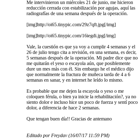
Me intervinieron un miércoles 21 de junio, me hicieron
reducción cerrada con estabilización por agujas, aquí las
radiografías de una semana después de la operación.
[img]http://oi65.tinypic.com/29z7qft.jpg[/img]
[img]http://oi65.tinypic.com/16iegdi.jpg[/img]
Vale, la cuestión es que ya voy a cumplir 4 semanas y el
26 de julio tengo cita a revisión, en una semana, es decir,
5 semanas después de la operación. Mi padre dice que no
me quitarán el yeso o escayola aún, que posiblemente
dure un mes más con él. Sin embargo he el médico dijo
que normalmente la fractura de muñeca tarda de 4 a 6
semanas en sanar, y en internet he leído lo mismo.
Es probable que me dejen la escayola o yeso o me
coloquen férula, o bien ya inicie la rehabilitación?, ya no
siento dolor e incluso hice un poco de fuerza y sentí poco
dolor, a diferencia de hace 2 semanas.
Que tengan buen día!! Gracias de antemano
Editado por Freydav (
16/07/17
11:59 PM
)