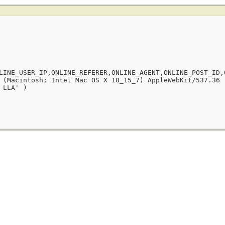
LINE_USER_IP,ONLINE_REFERER,ONLINE_AGENT,ONLINE_POST_ID,
 (Macintosh; Intel Mac OS X 10_15_7) AppleWebKit/537.36 
 LLA' )