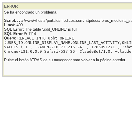
ERROR
Se ha encontrado un problema.
Script:
/var/www/vhosts/portalesmedicos.com/httpdocs/foros_medicina_sal
Line#:
400
SQL Error:
The table 'ubbt_ONLINE' is full
SQL Error #:
1114
Query:
REPLACE INTO ubbt_ONLINE
(USER_ID,ONLINE_DISPLAY_NAME,ONLINE_LAST_ACTIVITY,ONLI
VALUES ( 1 , '-ANON-216.73.216.24' , 1785991271 , 'sho
Chrome/131.0.0.0 Safari/537.36; ClaudeBot/1.0; +claude
Pulse el botón ATRAS de su navegador para volver a la página anterior.