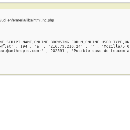
ud_enfermeria/libs/html.inc.php
NE_SCRIPT_NAME,ONLINE_BROWSING_FORUM,ONLINE_USER_TYPE,ON
wflat' , 194 , 'a' , '216.73.216.24' , '' , 'Mozilla/5.0
bot@anthropic.com)' , 202591 , 'Posible caso de Leucemia