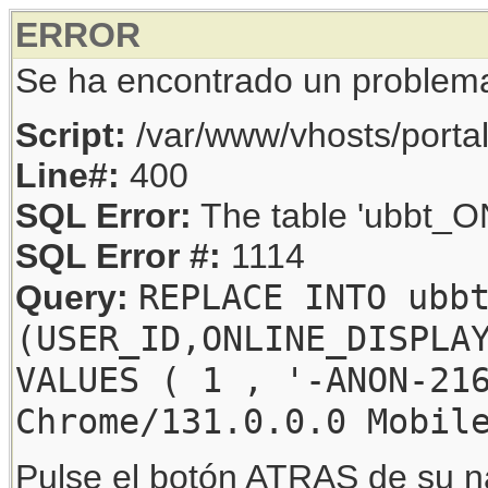
ERROR
Se ha encontrado un problem
Script:
/var/www/vhosts/porta
Line#:
400
SQL Error:
The table 'ubbt_ON
SQL Error #:
1114
REPLACE INTO ubb
Query:
(USER_ID,ONLINE_DISPLA
VALUES ( 1 , '-ANON-21
Chrome/131.0.0.0 Mobil
Pulse el botón ATRAS de su na