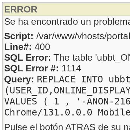
ERROR
Se ha encontrado un problem
Script:
/var/www/vhosts/porta
Line#:
400
SQL Error:
The table 'ubbt_ON
SQL Error #:
1114
REPLACE INTO ubb
Query:
(USER_ID,ONLINE_DISPLA
VALUES ( 1 , '-ANON-21
Chrome/131.0.0.0 Mobil
Pulse el botón ATRAS de su na