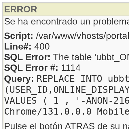
ERROR
Se ha encontrado un problem
Script:
/var/www/vhosts/porta
Line#:
400
SQL Error:
The table 'ubbt_ON
SQL Error #:
1114
REPLACE INTO ubb
Query:
(USER_ID,ONLINE_DISPLA
VALUES ( 1 , '-ANON-21
Chrome/131.0.0.0 Mobil
Pulse el botón ATRAS de su na