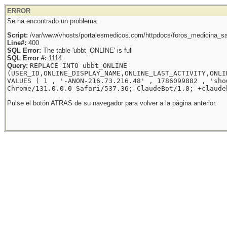
ERROR
Se ha encontrado un problema.
Script:
/var/www/vhosts/portalesmedicos.com/httpdocs/foros_medicina_sal
Line#:
400
SQL Error:
The table 'ubbt_ONLINE' is full
SQL Error #:
1114
Query:
REPLACE INTO ubbt_ONLINE
(USER_ID,ONLINE_DISPLAY_NAME,ONLINE_LAST_ACTIVITY,ONLI
VALUES ( 1 , '-ANON-216.73.216.48' , 1786099882 , 'sho
Chrome/131.0.0.0 Safari/537.36; ClaudeBot/1.0; +claude
Pulse el botón ATRAS de su navegador para volver a la página anterior.