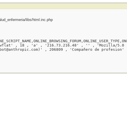
ud_enfermeria/libs/html.inc.php
NE_SCRIPT_NAME,ONLINE_BROWSING_FORUM,ONLINE_USER_TYPE,ON
wflat' , 18 , 'a' , '216.73.216.48' , '' , 'Mozilla/5.0 
bot@anthropic.com)' , 206809 , 'Compañero de profesion' 