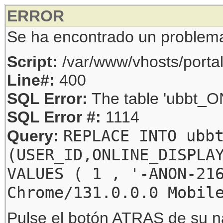
ERROR
Se ha encontrado un problem
Script:
/var/www/vhosts/porta
Line#:
400
SQL Error:
The table 'ubbt_ON
SQL Error #:
1114
REPLACE INTO ubb
Query:
(USER_ID,ONLINE_DISPLA
VALUES ( 1 , '-ANON-21
Chrome/131.0.0.0 Mobil
Pulse el botón ATRAS de su na