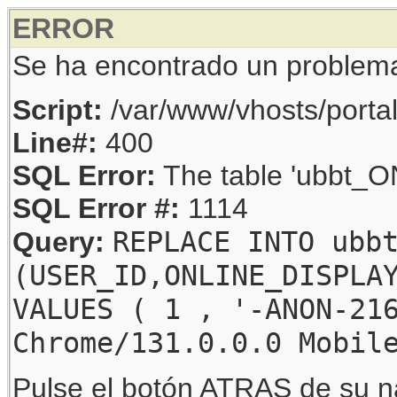
ERROR
Se ha encontrado un problem
Script:
/var/www/vhosts/porta
Line#:
400
SQL Error:
The table 'ubbt_ON
SQL Error #:
1114
REPLACE INTO ubb
Query:
(USER_ID,ONLINE_DISPLA
VALUES ( 1 , '-ANON-21
Chrome/131.0.0.0 Mobil
Pulse el botón ATRAS de su na