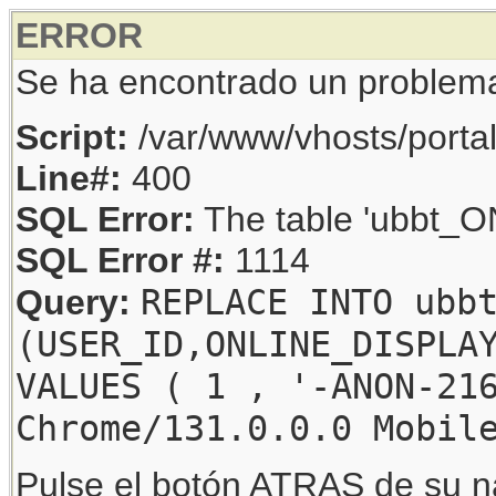
ERROR
Se ha encontrado un problem
Script:
/var/www/vhosts/porta
Line#:
400
SQL Error:
The table 'ubbt_ON
SQL Error #:
1114
REPLACE INTO ubb
Query:
(USER_ID,ONLINE_DISPLA
VALUES ( 1 , '-ANON-21
Chrome/131.0.0.0 Mobil
Pulse el botón ATRAS de su na