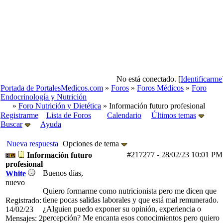
No está conectado. [
Identificarme
Portada de PortalesMedicos.com
»
Foros
»
Foros Médicos
»
Foro
Endocrinología y Nutrición
»
Foro Nutrición y Dietética
» Información futuro profesional
Registrarme
Lista de Foros
Calendario
Últimos temas
Buscar
Ayuda
Nueva respuesta
Opciones de tema
#217277
-
28/02/23
10:01 PM
Información futuro
profesional
Buenos días,
White
nuevo
Quiero formarme como nutricionista pero me dicen que
tiene pocas salidas laborales y que está mal remunerado.
Registrado:
¿Alguien puedo exponer su opinión, experiencia o
14/02/23
percepción? Me encanta esos conocimientos pero quiero
Mensajes: 2