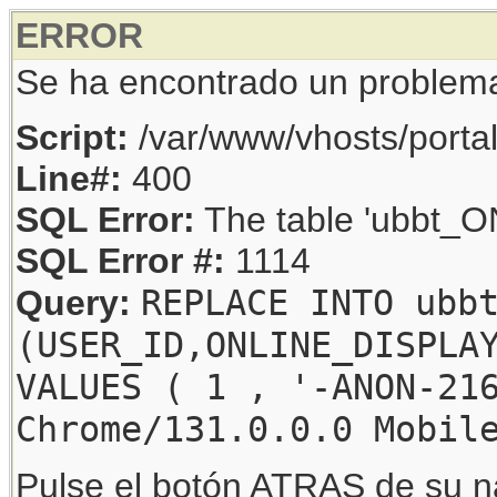
ERROR
Se ha encontrado un problem
Script:
/var/www/vhosts/porta
Line#:
400
SQL Error:
The table 'ubbt_ON
SQL Error #:
1114
REPLACE INTO ubb
Query:
(USER_ID,ONLINE_DISPLA
VALUES ( 1 , '-ANON-21
Chrome/131.0.0.0 Mobil
Pulse el botón ATRAS de su na