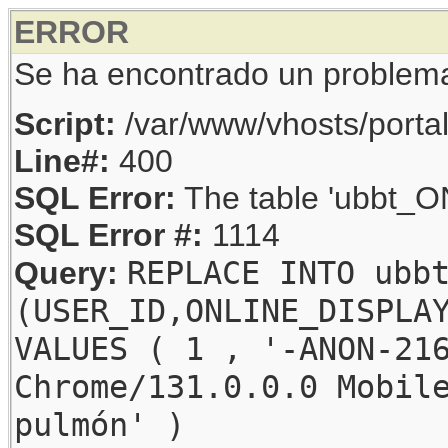
ERROR
Se ha encontrado un problem
Script:
/var/www/vhosts/porta
Line#:
400
SQL Error:
The table 'ubbt_ON
SQL Error #:
1114
REPLACE INTO ubb
Query:
(USER_ID,ONLINE_DISPLA
VALUES ( 1 , '-ANON-21
Chrome/131.0.0.0 Mobil
pulmón' )