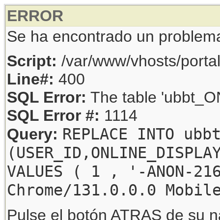
ERROR
Se ha encontrado un problem
Script:
/var/www/vhosts/porta
Line#:
400
SQL Error:
The table 'ubbt_ON
SQL Error #:
1114
REPLACE INTO ubb
Query:
(USER_ID,ONLINE_DISPLA
VALUES ( 1 , '-ANON-21
Chrome/131.0.0.0 Mobil
Pulse el botón ATRAS de su na