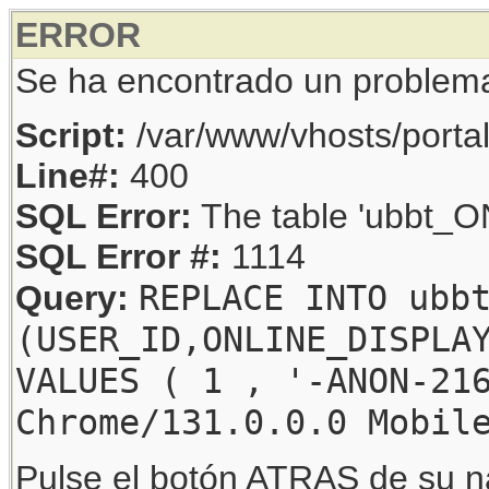
ERROR
Se ha encontrado un problem
Script:
/var/www/vhosts/porta
Line#:
400
SQL Error:
The table 'ubbt_ON
SQL Error #:
1114
REPLACE INTO ubb
Query:
(USER_ID,ONLINE_DISPLA
VALUES ( 1 , '-ANON-21
Chrome/131.0.0.0 Mobil
Pulse el botón ATRAS de su na