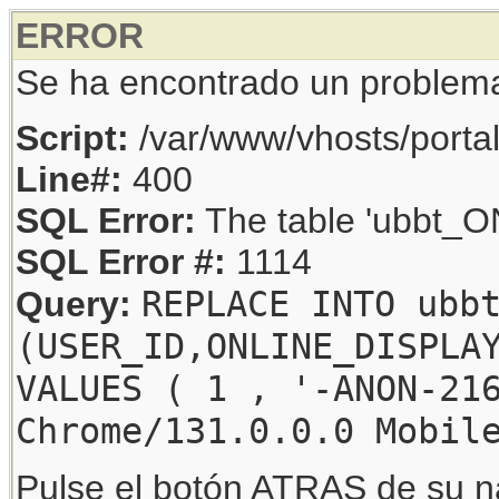
ERROR
Se ha encontrado un problem
Script:
/var/www/vhosts/porta
Line#:
400
SQL Error:
The table 'ubbt_ON
SQL Error #:
1114
REPLACE INTO ubb
Query:
(USER_ID,ONLINE_DISPLA
VALUES ( 1 , '-ANON-21
Chrome/131.0.0.0 Mobil
Pulse el botón ATRAS de su na