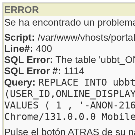
ERROR
Se ha encontrado un problem
Script:
/var/www/vhosts/porta
Line#:
400
SQL Error:
The table 'ubbt_ON
SQL Error #:
1114
REPLACE INTO ubb
Query:
(USER_ID,ONLINE_DISPLA
VALUES ( 1 , '-ANON-21
Chrome/131.0.0.0 Mobil
Pulse el botón ATRAS de su na