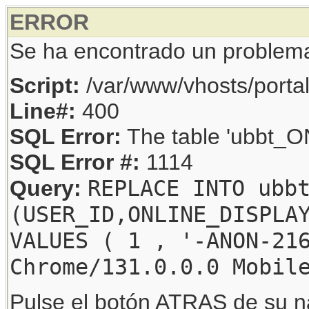
ERROR
Se ha encontrado un problem
Script:
/var/www/vhosts/porta
Line#:
400
SQL Error:
The table 'ubbt_ON
SQL Error #:
1114
REPLACE INTO ubb
Query:
(USER_ID,ONLINE_DISPLA
VALUES ( 1 , '-ANON-21
Chrome/131.0.0.0 Mobil
Pulse el botón ATRAS de su na