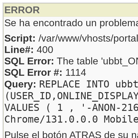
ERROR
Se ha encontrado un problem
Script:
/var/www/vhosts/porta
Line#:
400
SQL Error:
The table 'ubbt_ON
SQL Error #:
1114
REPLACE INTO ubb
Query:
(USER_ID,ONLINE_DISPLA
VALUES ( 1 , '-ANON-21
Chrome/131.0.0.0 Mobil
Pulse el botón ATRAS de su na